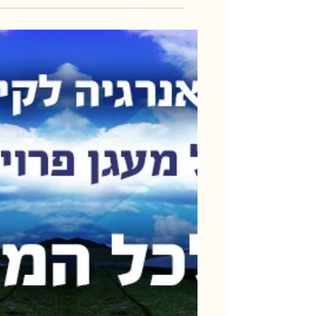
2019
פאנל רגולציה תחנות כוח בגז טבעי, יבגני
צ'רצ'בסקי: תכנון מקרקעין בשדות סולאריים, טו
כהן אסטרטגיה סולארית למשק הקיבוצי, יקי נוימ
תחזיות...