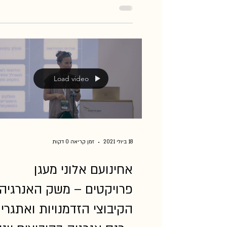
מגמות עולמיות בשוק האנרגיה עשויות להאיץ א
הפיכת השוק לתחרותי יותר, מבוזר יותר ודינאמי
יותר, תוך מענה תשתיתי לעלייה הצפויה בצריכת
החשמל...
Load video
18 ביולי 2021
זמן קריאה 0 דקות
אחינועם אלוני מעגן
פרויקטים – משק האנרגיה