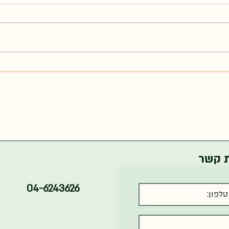
עדכון ת
החלטה: עדכון תעריפים אסדרת
גגות עד 630 ועדכון תעריף משלים
ת קשר
04-6243626