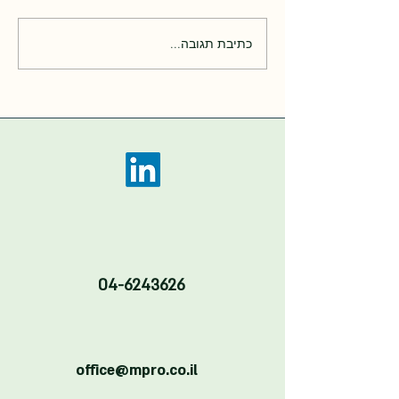
כתיבת תגובה...
החלטה: עדכון תעריפים אסדרת
גגות עד 630 ועדכון תעריף
משלים
04-6243626
office@mpro.co.il