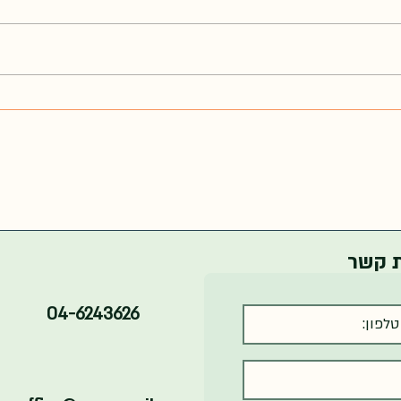
עדכון ת
החלטה: עדכון תעריפים אסדרת
גגות עד 630 ועדכון תעריף משלים
ת קשר
04-6243626